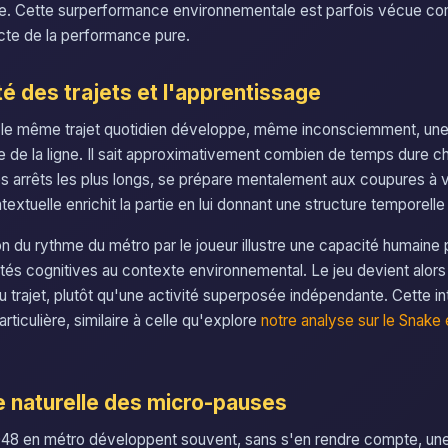
te. Cette surperformance environnementale est parfois vécue 
ncte de la performance pure.
ité des trajets et l'apprentissage
t le même trajet quotidien développe, même inconsciemment, une
 de la ligne. Il sait approximativement combien de temps dure ch
les arrêts les plus longs, se prépare mentalement aux coupures à v
xtuelle enrichit la partie en lui donnant une structure temporelle 
n du rythme du métro par le joueur illustre une capacité humaine p
ités cognitives au contexte environnemental. Le jeu devient alors 
 trajet, plutôt qu'une activité superposée indépendante. Cette in
articulière, similaire à celle qu'explore
notre analyse sur le Snake 
e naturelle des micro-pauses
048 en métro développent souvent, sans s'en rendre compte, une