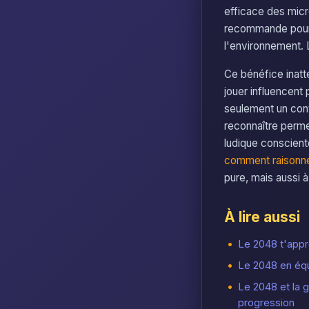
efficace des micr
recommande pour o
l'environnement. 
Ce bénéfice inatt
jouer influencent 
seulement un cont
reconnaître permet
ludique conscient
comment raisonn
pure, mais aussi à
À lire aussi
Le 2048 t'appre
Le 2048 en équi
Le 2048 et la g
progression