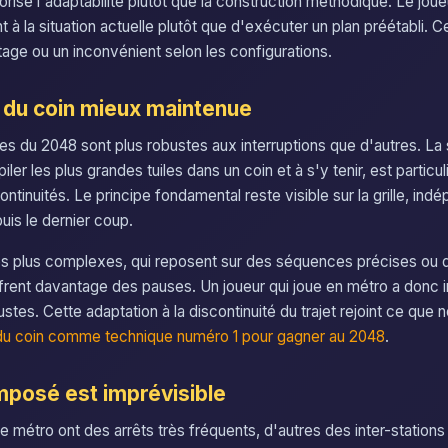
avorise l'adaptabilité plutôt que la construction méthodique. Le jou
 à la situation actuelle plutôt que d'exécuter un plan préétabli. Cet
tage ou un inconvénient selon les configurations.
e du coin mieux maintenue
es du 2048 sont plus robustes aux interruptions que d'autres. La 
iler les plus grandes tuiles dans un coin et à s'y tenir, est particu
ontinuités. Le principe fondamental reste visible sur la grille, i
is le dernier coup.
es plus complexes, qui reposent sur des séquences précises ou 
frent davantage des pauses. Un joueur qui joue en métro a donc int
ustes. Cette adaptation à la discontinuité du trajet rejoint ce que
e du coin comme technique numéro 1 pour gagner au 2048
.
mposé est imprévisible
e métro ont des arrêts très fréquents, d'autres des inter-station