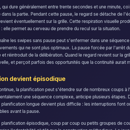
, qui dure généralement entre trente secondes et une minute, co
 dans la partie. Pendant cette pause, le regard se détache de l'éc
evient éventuellement sur la grille. Cette respiration visuelle produ
er : elle permet au cerveau de prendre du recul sur la situation.
chaîne les swipes sans pause peut s'enfermer dans une séquence
ements qui ne sont plus optimaux. La pause forcée par l'arrêt 
et réintroduit de la délibération. Quand le regard revient sur la grill
elle, et perçoit parfois des opportunités que la continuité aurait
tion devient épisodique
ontinue, la planification peut s'étendre sur de nombreux coups à 
mentalement une séquence complexe, anticipe plusieurs étapes. D
lanification longue devient plus difficile : les interruptions font o
blies avant la pause.
planification épisodique, coup par coup ou petits groupes de co