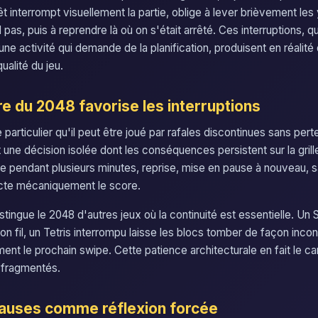
 interrompt visuellement la partie, oblige à lever brièvement les 
as, puis à reprendre là où on s'était arrêté. Ces interruptions, qu
une activité qui demande de la planification, produisent en réalité
ualité du jeu.
re du 2048 favorise les interruptions
particulier qu'il peut être joué par rafales discontinues sans per
une décision isolée dont les conséquences persistent sur la grill
e pendant plusieurs minutes, reprise, mise en pause à nouveau, 
ecte mécaniquement le score.
stingue le 2048 d'autres jeux où la continuité est essentielle. U
son fil, un Tetris interrompu laisse les blocs tomber de façon inco
ment le prochain swipe. Cette patience architecturale en fait le ca
s fragmentés.
auses comme réflexion forcée