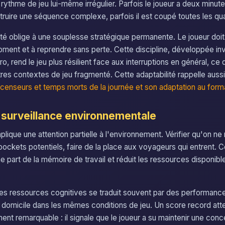
n rythme de jeu lui-même irrégulier. Parfois le joueur a deux minu
truire une séquence complexe, parfois il est coupé toutes les q
ité oblige à une souplesse stratégique permanente. Le joueur doit
moment et à reprendre sans perte. Cette discipline, développée in
ro, rend le jeu plus résilient face aux interruptions en général, ce 
tres contextes de jeu fragmenté. Cette adaptabilité rappelle aus
censeurs et temps morts de la journée et son adaptation au form
a surveillance environnementale
lique une attention partielle à l'environnement. Vérifier qu'on ne 
kpockets potentiels, faire de la place aux voyageurs qui entrent. C
 part de la mémoire de travail et réduit les ressources disponible
es ressources cognitives se traduit souvent par des performance
 domicile dans les mêmes conditions de jeu. Un score record atte
ent remarquable : il signale que le joueur a su maintenir une con