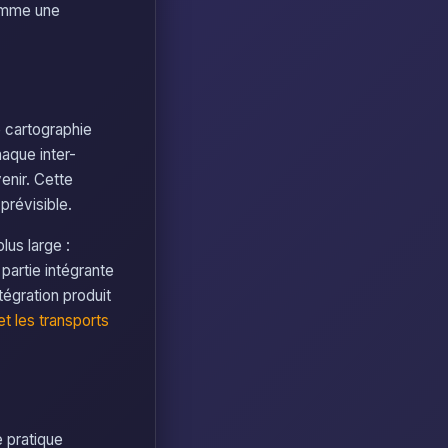
comme une
 cartographie
aque inter-
enir. Cette
prévisible.
lus large :
partie intégrante
tégration produit
et les transports
 pratique