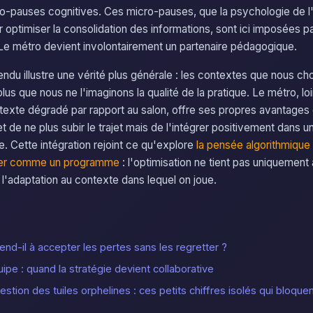
o-pauses cognitives. Ces micro-pauses, que la psychologie de l
ptimiser la consolidation des informations, sont ici imposées p
Le métro devient involontairement un partenaire pédagogique.
endu illustre une vérité plus générale : les contextes que nous ch
plus que nous ne l'imaginons la qualité de la pratique. Le métro, lo
exte dégradé par rapport au salon, offre ses propres avantages 
 de ne plus subir le trajet mais de l'intégrer positivement dans u
e. Cette intégration rejoint ce qu'explore
la pensée algorithmique
er comme un programme
: l'optimisation ne tient pas uniquement 
 l'adaptation au contexte dans lequel on joue.
nd-il à accepter les pertes sans les regretter ?
pe : quand la stratégie devient collaborative
estion des tuiles orphelines : ces petits chiffres isolés qui bloque