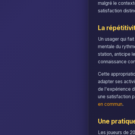
malgré le contex
satisfaction disti
La répétitiv
Un usager qui fai
mentale du rythme
station, anticipe 
connaissance conte
Cette appropriatio
adapter ses activ
de l'expérience du
une satisfaction p
en commun
.
Une pratiqu
Les joueurs de 2