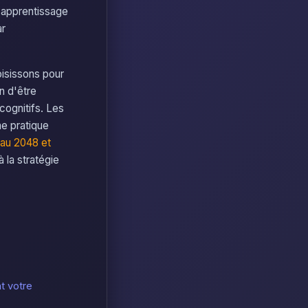
'apprentissage
ar
oisissons pour
in d'être
cognitifs. Les
ne pratique
 au 2048 et
à la stratégie
nt votre