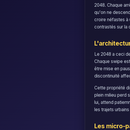
2048. Chaque arrêt
qu'on ne descend p
croire néfastes à 
contrastés sur la q
L'architectu
Le 2048 a ceci de 
Chaque swipe est 
être mise en paus
discontinuité aff
Cette propriété di
plein milieu perd 
lui, attend patiem
les trajets urbain
Les micro-p