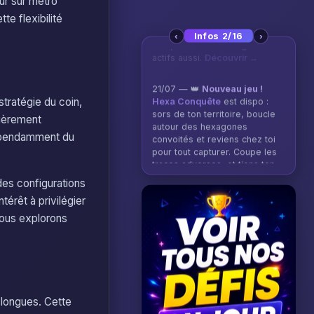
eur sur métro
te flexibilité
‹
›
Infos 2/16
21/07 — 👑
Nouveau jeu !
Hexa Conquête
est dispo :
sors de ton territoire, boucle
autour des hexagones
stratégie du coin,
convoités et reviens chez toi
lièrement
pour tout capturer. Coupe les
traces adverses, et tiens ton
ndépendamment du
règne pour remporter la
manche.
Jouer →
des configurations
érêt à privilégier
 nous explorons
s longues. Cette