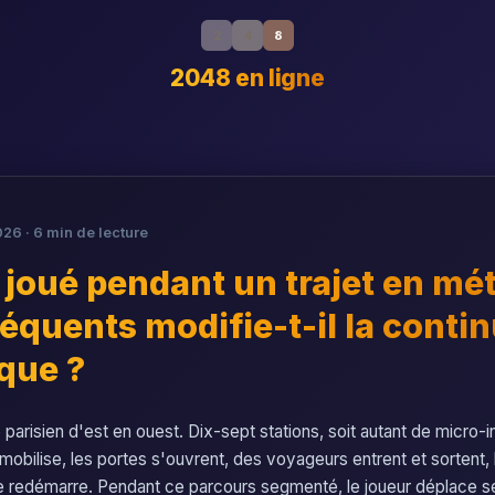
2
4
8
2048 en ligne
026 · 6 min de lecture
 joué pendant un trajet en mé
réquents modifie-t-il la contin
ique ?
 parisien d'est en ouest. Dix-sept stations, soit autant de micro-in
mmobilise, les portes s'ouvrent, des voyageurs entrent et sortent,
e redémarre. Pendant ce parcours segmenté, le joueur déplace se