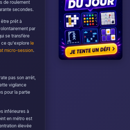
tes de roulement
uarante secondes.
 être prêt à
volontairement par
qui se transfère
si ce qu'explore
le
at micro-session
.
rate pas son arrêt,
ette vigilance
s pour la partie
s inférieures à
int en métro est
centration élevée