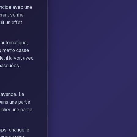
ïncide avec une
ran, vérifie
it un effet
 automatique,
du métro casse
e, il la voit avec
 masquées.
l'avance. Le
ans une partie
ublier une partie
ups, change le