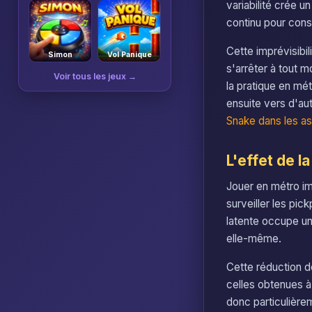
variabilité crée u
continu pour cons
Cette imprévisibil
Simon
Vol Panique
s'arrêter à tout 
Voir tous les jeux →
la pratique en mét
ensuite vers d'au
Snake dans les as
L'effet de l
Jouer en métro imp
surveiller les pic
latente occupe une
elle-même.
Cette réduction d
celles obtenues à
donc particulièrem