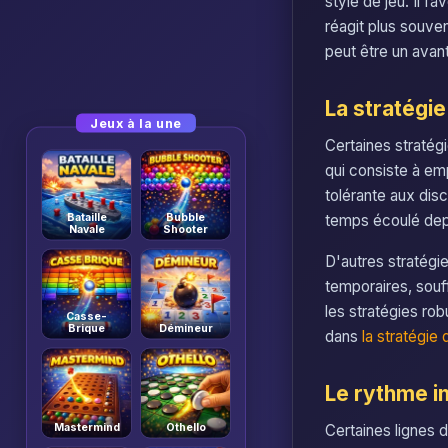
style de jeu. Il f
réagit plus souvent
peut être un avan
La stratégi
Jeux à la une
Certaines stratégi
qui consiste à emp
tolérante aux disc
Bataille
Bubble
temps écoulé depu
Navale
Shooter
D'autres stratégi
temporaires, souf
les stratégies rob
Casse-
Brique
Démineur
dans
la stratégi
Le rythme i
Mastermind
Othello
Certaines lignes d