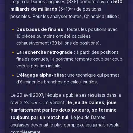
Le jeu de Dames anglaises (8×8) compte environ
500
milliards de milliards
(5×10⁶⁰) de positions
possibles. Pour les analyser toutes, Chinook a utilisé :
Des bases de finales
: toutes les positions avec
10 pièces ou moins ont été calculées
exhaustivement (39 billions de positions).
La recherche rétrograde
: à partir des positions
finales connues, l’algorithme remonte coup par coup
vers la position initiale.
L’élagage alpha-bêta
: une technique qui permet
d’éliminer les branches de calcul inutiles.
Le 29 avril 2007, l’équipe a publié ses résultats dans la
revue
Science
. Le verdict :
le jeu de Dames, joué
parfaitement par les deux joueurs, se termine
toujours par un match nul
. Le jeu de Dames
anglaises devenait le plus complexe jeu jamais résolu
complètement.