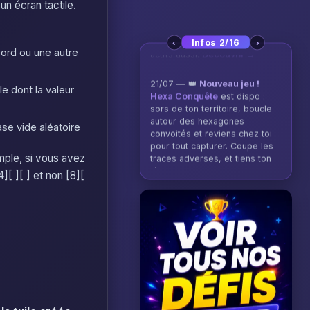
un écran tactile.
‹
›
Infos 2/16
bord ou une autre
21/07 — 👑
Nouveau jeu !
Hexa Conquête
est dispo :
sors de ton territoire, boucle
le dont la valeur
autour des hexagones
convoités et reviens chez toi
pour tout capturer. Coupe les
ase vide aléatoire
traces adverses, et tiens ton
règne pour remporter la
mple, si vous avez
manche.
Jouer →
][ ][ ] et non [8][