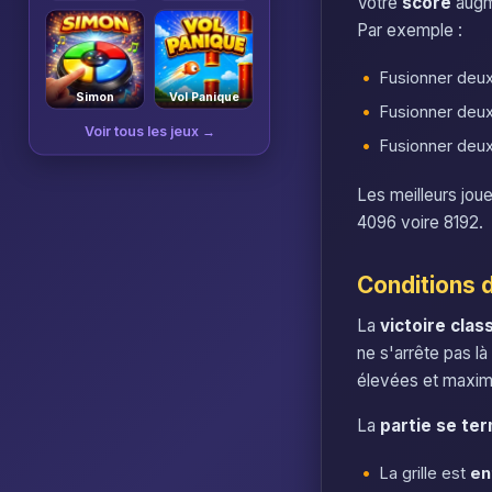
Votre
score
augme
Par exemple :
Fusionner deux
Simon
Vol Panique
Fusionner deux
Voir tous les jeux →
Fusionner deux
Les meilleurs jou
4096 voire 8192.
Conditions d
La
victoire clas
ne s'arrête pas là
élevées et maximi
La
partie se te
La grille est
en