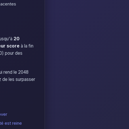
jacentes
Jusqu'à
20
eur score
à la fin
0) pour des
i rend le 2048
z de les surpasser
over
té est reine