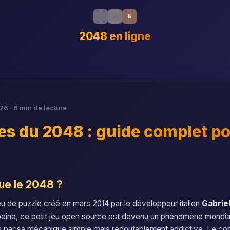
2
4
8
2048 en ligne
26 · 6 min de lecture
les du 2048 : guide complet p
ue le 2048 ?
eu de puzzle créé en mars 2014 par le développeur italien
Gabriel
peine, ce petit jeu open source est devenu un phénomène mondial
rs par sa mécanique simple mais redoutablement addictive. Le co