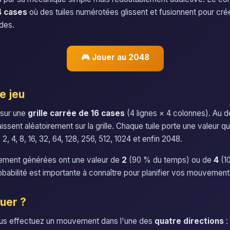
4 cases
où des tuiles numérotées glissent et fusionnent pour cré
ndes.
🎮 Jouer au 2048
e jeu
 sur une
grille carrée de 16 cases
(4 lignes × 4 colonnes). Au dé
issent aléatoirement sur la grille. Chaque tuile porte une valeur qu
 2, 4, 8, 16, 32, 64, 128, 256, 512, 1024 et enfin 2048.
lement générées ont une valeur de
2
(90 % du temps) ou de
4
(1
obabilité est importante à connaître pour planifier vos mouvement
uer ?
ous effectuez un mouvement dans l'une des
quatre directions
: