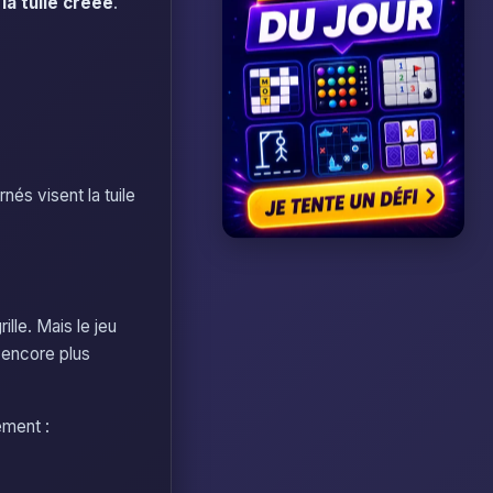
la tuile créée
.
nés visent la tuile
rille. Mais le jeu
s encore plus
ément :