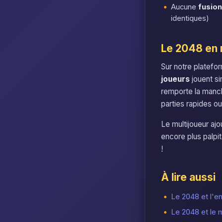
Aucune
fusion
identiques)
Le 2048 en 
Sur notre platef
joueurs
jouent si
remporte la manch
parties rapides ou
Le multijoueur aj
encore plus palpi
!
À lire aussi
Le 2048 et l'en
Le 2048 et le 