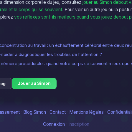
la dimension corporelle du jeu, consultez
jouer au Simon debout v
le et le corps qui se souvient
. Pour voir un autre jeu où la postu
xplorez
vos réflexes sont-ils meilleurs quand vous jouez debout p
concentration au travail : un échauffement cérébral entre deux ré
l aider à diagnostiquer les troubles de l'attention ?
 mémoire procédurale : quand votre corps se souvient mieux que v
Jouer au Simon
log
lassement
·
Blog Simon
·
Contact
·
Mentions légales
·
Confidential
Connexion
·
Inscription