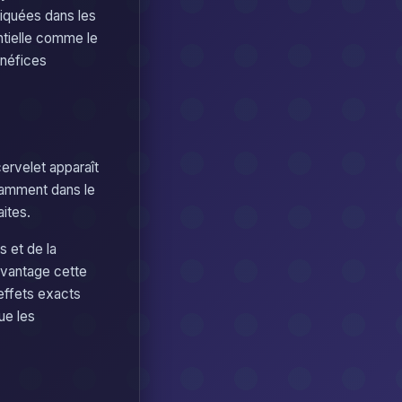
liquées dans les
ntielle comme le
énéfices
cervelet apparaît
otamment dans le
ites.
 et de la
davantage cette
 effets exacts
ue les