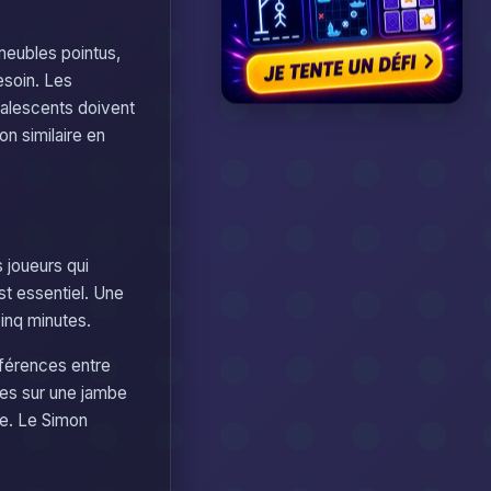
meubles pointus,
esoin. Les
valescents doivent
on similaire en
 joueurs qui
st essentiel. Une
inq minutes.
fférences entre
les sur une jambe
re. Le Simon