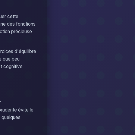
uer cette
'une des fonctions
ection précieuse
rcices d'équilibre
ce que peu
et cognitive
r
rudente évite le
s quelques