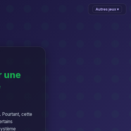
Autres jeux ▾
r une
e
. Pourtant, cette
ertains
e système