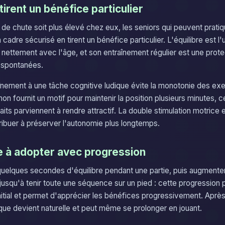
tirent un bénéfice particulier
 de chute soit plus élevé chez eux, les seniors qui peuvent pratiq
cadre sécurisé en tirent un bénéfice particulier. L'équilibre est l
us nettement avec l'âge, et son entraînement régulier est une prot
 spontanées.
înement à une tâche cognitive ludique évite la monotonie des exe
on fournit un motif pour maintenir la position plusieurs minutes, 
its parviennent à rendre attractif. La double stimulation motrice 
tribuer à préserver l'autonomie plus longtemps.
e à adopter avec progression
elques secondes d'équilibre pendant une partie, puis augmente
usqu'à tenir toute une séquence sur un pied : cette progression p
tial et permet d'apprécier les bénéfices progressivement. Aprè
ique devient naturelle et peut même se prolonger en jouant.