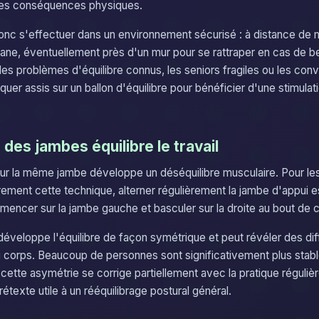
des conséquences physiques.
donc s'effectuer dans un environnement sécurisé : à distance de 
lane, éventuellement près d'un mur pour se rattraper en cas de b
s problèmes d'équilibre connus, les seniors fragiles ou les con
iquer assis sur un ballon d'équilibre pour bénéficier d'une stimulati
 des jambes équilibre le travail
 sur la même jambe développe un déséquilibre musculaire. Pour les
èrement cette technique, alterner régulièrement la jambe d'appui e
encer sur la jambe gauche et basculer sur la droite au bout de c
développe l'équilibre de façon symétrique et peut révéler des di
 corps. Beaucoup de personnes sont significativement plus stab
t cette asymétrie se corrige partiellement avec la pratique réguliè
rétexte utile à un rééquilibrage postural général.