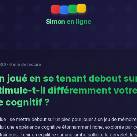
Simon en ligne
026 · 6 min de lecture
n joué en se tenant debout su
timule-t-il différemment votr
e cognitif ?
elue : se mettre debout sur un pied pour jouer à un jeu de mémoire
duit une expérience cognitive étonnamment riche, explorée par c
raîneurs. Tenir en équilibre sur une jambe sollicite le cervelet, l