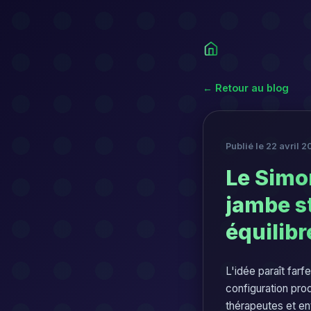
← Retour au blog
Publié le 22 avril 2
Le Simo
jambe s
équilibr
L'idée paraît farf
configuration pro
thérapeutes et ent