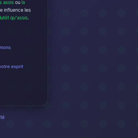
s assis
ou
la
re influence les
lutôt qu'assis
.
unions
otre esprit
ité