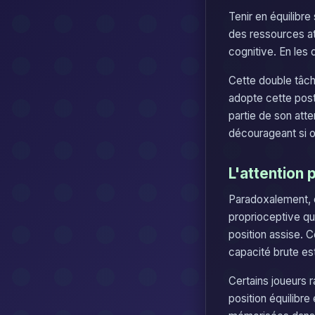
Tenir en équilib
des ressources at
cognitive. En les 
Cette double tâch
adopte cette post
partie de son atte
décourageant si o
L'attention 
Paradoxalement, c
proprioceptive qui
position assise. 
capacité brute est
Certains joueurs 
position équilibr