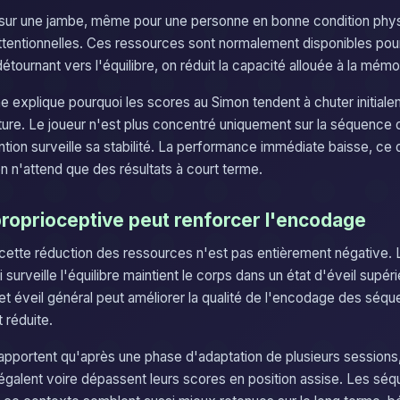
re sur une jambe, même pour une personne en bonne condition p
tentionnelles. Ces ressources sont normalement disponibles pour
détournant vers l'équilibre, on réduit la capacité allouée à la mémo
e explique pourquoi les scores au Simon tendent à chuter initial
ure. Le joueur n'est plus concentré uniquement sur la séquence 
ntion surveille sa stabilité. La performance immédiate baisse, ce q
n n'attend que des résultats à court terme.
proprioceptive peut renforcer l'encodage
ette réduction des ressources n'est pas entièrement négative. L
 surveille l'équilibre maintient le corps dans un état d'éveil supéri
Cet éveil général peut améliorer la qualité de l'encodage des séq
 réduite.
rapportent qu'après une phase d'adaptation de plusieurs sessions
e égalent voire dépassent leurs scores en position assise. Les sé