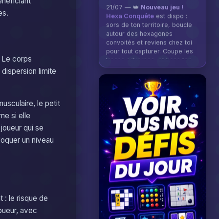
néficiant
sors de ton territoire, boucle
autour des hexagones
es.
convoités et reviens chez toi
pour tout capturer. Coupe les
traces adverses, et tiens ton
règne pour remporter la
manche.
Jouer →
 Le corps
 dispersion limite
usculaire, le petit
me si elle
joueur qui se
loquer un niveau
 : le risque de
joueur, avec