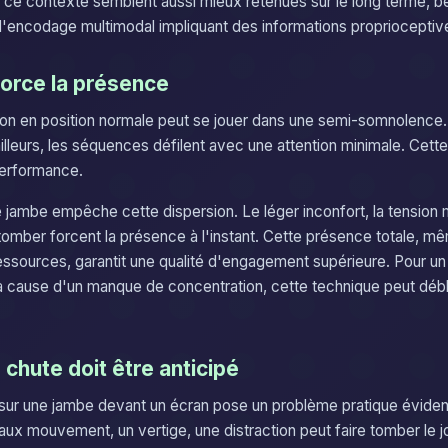
e contexte semblent aussi mieux retenues sur le long terme, bé
'encodage multimodal impliquant des informations proprioceptiv
force la présence
on en position normale peut se jouer dans une semi-somnolence.
ailleurs, les séquences défilent avec une attention minimale. Cette
performance.
e jambe empêche cette dispersion. Le léger inconfort, la tension m
tomber forcent la présence à l'instant. Cette présence totale, mê
ources, garantit une qualité d'engagement supérieure. Pour un 
 à cause d'un manque de concentration, cette technique peut déb
 chute doit être anticipé
e sur une jambe devant un écran pose un problème pratique évident
faux mouvement, un vertige, une distraction peut faire tomber le 