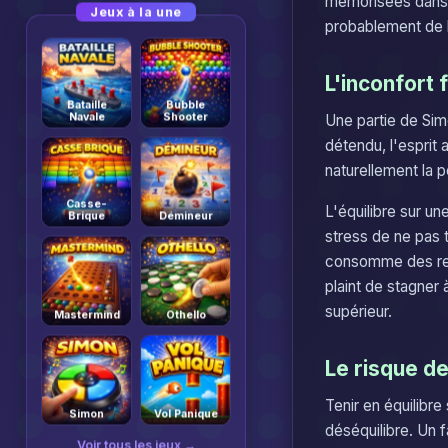
mémorisées dans c
Jeux à la une
probablement de l
L'inconfort 
Bataille
Bubble
Navale
Shooter
Une partie de Sim
détendu, l'esprit 
naturellement la 
Casse-
L'équilibre sur un
Brique
Démineur
stress de ne pas 
consomme des ress
plaint de stagner
supérieur.
Mastermind
Othello
Le risque de
Tenir en équilibr
Simon
Vol Panique
déséquilibre. Un 
Voir tous les jeux →