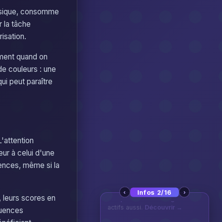
hysique, consomme
 la tâche
risation.
ement quand on
de couleurs : une
ui peut paraître
'attention
eur à celui d'une
uences, même si la
‹
›
Infos 2/16
, leurs scores en
21/07 — 👑
Nouveau jeu !
quences
Hexa Conquête
est dispo :