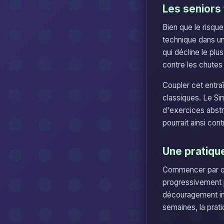
Les seniors 
Bien que le risque
technique dans un 
qui décline le pl
contre les chutes
Coupler cet entra
classiques. Le Sim
d'exercices abstra
pourrait ainsi con
Une pratiqu
Commencer par qu
progressivement j
découragement ini
semaines, la prat