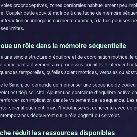
es voies proprioceptives, zones cérébrales habituellement peu imp
. Coupler cette activité motrice à une tâche de mémoire séque
 interaction neurologique qui mérite examen, à la fois pour ses b
 ses limites.
joue un rôle dans la mémoire séquentielle
 une simple structure d'équilibre et de coordination motrice, le 
 participant activement aux processus cognitifs. Il intervient n
quences temporelles, qu'elles soient motrices, verbales ou abstra
e le Simon, qui demande de mémoriser une séquence de couleurs
velet est déjà sollicité. Ajouter une contrainte d'équilibre active 
 renforcer son implication dans le traitement de la séquence. Les
ter scientifiquement, mais l'hypothèse est cohérente avec ce q
temporaines découvrent sur le rôle cognitif du cervelet.
che réduit les ressources disponibles