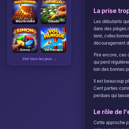
La prise tr
Les débutants qui
Mastermind
Othello
dans des pièges r
tenir, collectionn
découragement du
Simon
Vol Panique
Pire encore, ces 
Voir tous les jeux →
qui perd régulièr
loin des bonnes p
Il est beaucoup pl
Cent parties comm
perdues qui laiss
Le rôle de l
Cette approche pa