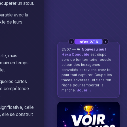
écupérer un atout.
arable avec la
xte de leurs
‹
›
Infos 2/16
21/07 — 👑
Nouveau jeu !
Hexa Conquête
est dispo :
lle, mais
sors de ton territoire, boucle
e main en temps
autour des hexagones
le.
convoités et reviens chez toi
pour tout capturer. Coupe les
traces adverses, et tiens ton
quelles cartes
règne pour remporter la
ette compétence
manche.
Jouer →
.
gnificative, celle
elle se construit