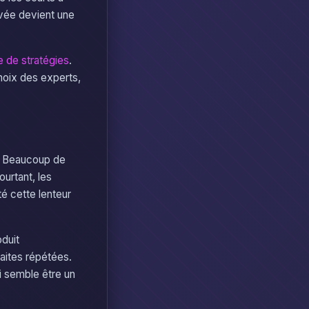
vée devient une
e de stratégies
.
choix des experts,
e. Beaucoup de
ourtant, les
é cette lenteur
oduit
aites répétées.
ui semble être un