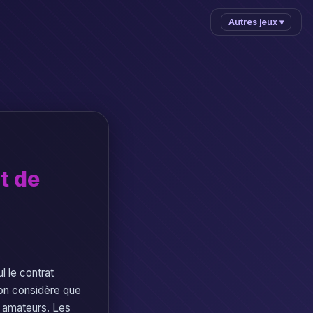
Autres jeux ▾
t de
l le contrat
 on considère que
s amateurs. Les