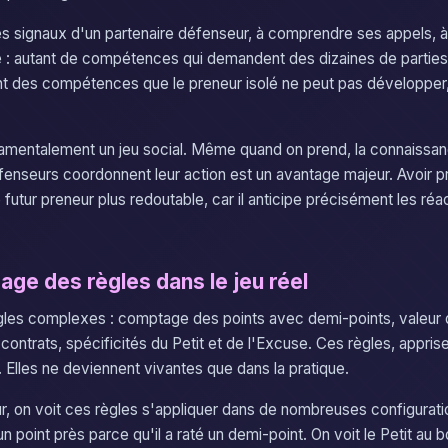
les signaux d'un partenaire défenseur, à comprendre ses appels, à
 : autant de compétences qui demandent des dizaines de parties
nt des compétences que le preneur isolé ne peut pas développer, c
amentalement un jeu social. Même quand on prend, la connaissanc
fenseurs coordonnent leur action est un avantage majeur. Avoir 
 futur preneur plus redoutable, car il anticipe précisément les ré
age des règles dans le jeu réel
gles complexes : comptage des points avec demi-points, valeur 
contrats, spécificités du Petit et de l'Excuse. Ces règles, appri
. Elles ne deviennent vivantes que dans la pratique.
on voit ces règles s'appliquer dans de nombreuses configuratio
n point près parce qu'il a raté un demi-point. On voit le Petit au 