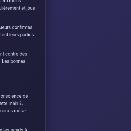
 sera moins
ulièrement et joue
joueurs confirmés
ent leurs parties
ent contre des
e. Les bonnes
 conscience de
ette main ?,
xercices méta-
e les écarts à