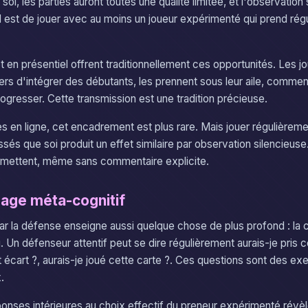
i, les parties auront toutes une qualité limitée, et l'observation
al est de jouer avec au moins un joueur expérimenté qui prend rég
t en présentiel offrent traditionnellement ces opportunités. Les 
ers d'intégrer des débutants, les prennent sous leur aile, comment
rogresser. Cette transmission est une tradition précieuse.
es en ligne, cet encadrement est plus rare. Mais jouer régulièrem
ssés que soi produit un effet similaire par observation silencieus
nsmettent, même sans commentaire explicite.
sage méta-cognitif
r la défense enseigne aussi quelque chose de plus profond : la
 Un défenseur attentif peut se dire régulièrement aurais-je pris c
t écart ?, aurais-je joué cette carte ?. Ces questions sont des e
.
nses intérieures au choix effectif du preneur expérimenté révèl