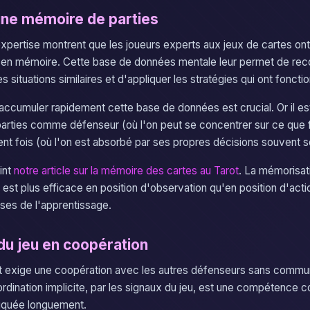
une mémoire de parties
expertise montrent que les joueurs experts aux jeux de cartes o
es en mémoire. Cette base de données mentale leur permet de rec
 situations similaires et d'appliquer les stratégies qui ont foncti
accumuler rapidement cette base de données est crucial. Or il est
arties comme défenseur (où l'on peut se concentrer sur ce que fa
nt fois (où l'on est absorbé par ses propres décisions souvent 
int
notre article sur la mémoire des cartes au Tarot
. La mémorisat
est plus efficace en position d'observation qu'en position d'acti
ses de l'apprentissage.
du jeu en coopération
t exige une coopération avec les autres défenseurs sans commun
ordination implicite, par les signaux du jeu, est une compétence 
tiquée longuement.