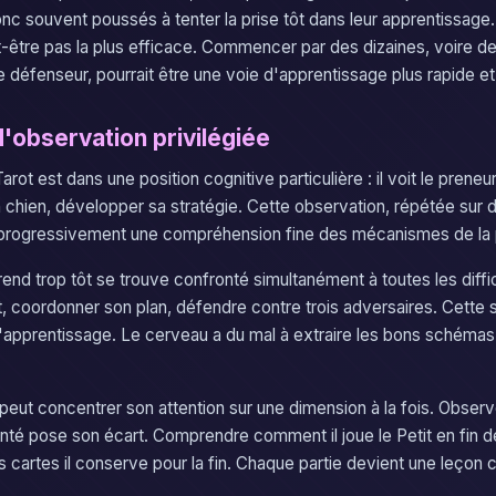
nc souvent poussés à tenter la prise tôt dans leur apprentissage
t-être pas la plus efficace. Commencer par des dizaines, voire d
e défenseur, pourrait être une voie d'apprentissage plus rapide et 
d'observation privilégiée
rot est dans une position cognitive particulière : il voit le preneu
n chien, développer sa stratégie. Cette observation, répétée sur 
t progressivement une compréhension fine des mécanismes de la 
end trop tôt se trouve confronté simultanément à toutes les diffic
rt, coordonner son plan, défendre contre trois adversaires. Cette
t l'apprentissage. Le cerveau a du mal à extraire les bons schémas
, peut concentrer son attention sur une dimension à la fois. Obse
té pose son écart. Comprendre comment il joue le Petit en fin de
 cartes il conserve pour la fin. Chaque partie devient une leçon c