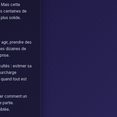
. Mais cette
es centaines de
plus solide.
r agir, prendre des
des dizaines de
prise.
ultés : estimer sa
 surcharge
 quand tout est
rver comment un
 partie.
iblée.