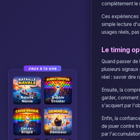
complètement le ré
Ces expériences 
simple lecture d'
usages réels, pas
Le timing op
Quand passer de l
Jeux à la une
plusieurs signaux
réel : savoir dire 
Ensuite, la compr
garder, comment 
Bataille
Bubble
Navale
Shooter
s'acquiert par l'o
Enfin, la confian
de jouer contre t
Casse-
Brique
Démineur
par l'accumulatio