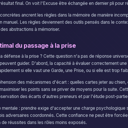
sultat final. On voit l'Excuse être échangée en dernier pli pour r
concrètes ancrent les règles dans la mémoire de manière incomp
un manuel. Les règles deviennent des outils pensés dans le conte
 des abstractions à mémoriser.
timal du passage à la prise
a défense à la prise ? Cette question n'a pas de réponse universe
 peuvent guider. D'abord, la capacité à évaluer correctement un
rapidement si elle vaut une Garde, une Prise, ou si elle est trop faib
éhension des mécanismes d'écart : quelles cartes jeter au chien, 
maximiser les points sans se priver de moyens pour la suite. C
bservation des écarts d'autres preneurs et par l'étude post-partie
ce mentale : prendre exige d'accepter une charge psychologique si
rois adversaires coordonnés. Cette confiance ne peut être forcée, 
n de réussites dans les rôles moins exposés.