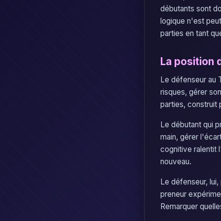
débutants sont do
logique n'est peu
parties en tant qu
La position 
Le défenseur au Ta
risques, gérer so
parties, construi
Le débutant qui pr
main, gérer l'éca
cognitive ralenti
nouveau.
Le défenseur, lui
preneur expérimen
Remarquer quelles