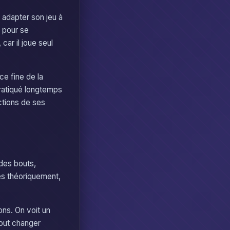
 adapter son jeu à
 pour se
ar il joue seul
e fine de la
pratiqué longtemps
actions de ses
des bouts,
ses théoriquement,
ns. On voit un
bout changer