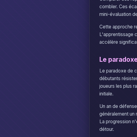
combler. Ces écar
mini-évaluation de
Cette approche re
L'apprentissage c
accélère signific
Le paradoxe
Le paradoxe de ce
débutants résisten
joueurs les plus 
initiale.
Un an de défense i
généralement un m
La progression n'e
détour.