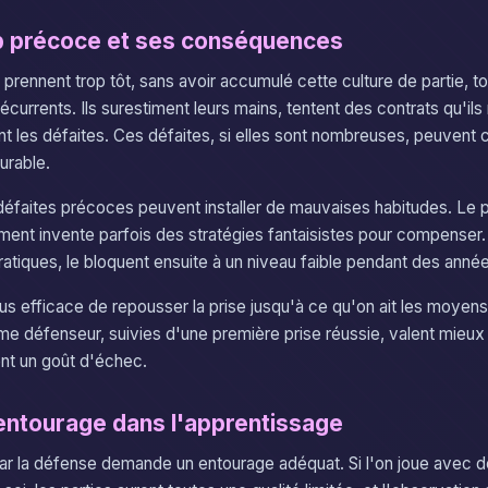
op précoce et ses conséquences
 prennent trop tôt, sans avoir accumulé cette culture de partie, 
écurrents. Ils surestiment leurs mains, tentent des contrats qu'il
ent les défaites. Ces défaites, si elles sont nombreuses, peuvent 
rable.
défaites précoces peuvent installer de mauvaises habitudes. Le 
ement invente parfois des stratégies fantaisistes pour compenser.
ratiques, le bloquent ensuite à un niveau faible pendant des anné
us efficace de repousser la prise jusqu'à ce qu'on ait les moyens 
e défenseur, suivies d'une première prise réussie, valent mieux 
ent un goût d'échec.
'entourage dans l'apprentissage
r la défense demande un entourage adéquat. Si l'on joue avec d