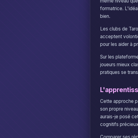
même niveau que so
formatrice. L'idé
bien.
Les clubs de Taro
acceptent volonti
pour les aider à p
Sur les plateform
joueurs mieux cla
pratiques se tra
L'apprentis
Cette approche pa
son propre niveau.
aurais-je posé ce
cognitifs précieux
Comparer ses répo