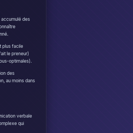
nt accumulé des
onnaître
onné.
 plus facile
it le preneur)
sous-optimales).
ion des
on, au moins dans
ication verbale
complexe qui